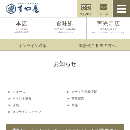
電話する
メール
本店
食味処
善光寺店
オリジナルの
信州ならではのお食事を
善光寺の仲見世で
味噌商品が豊富
ご堪能いただけます
ほっこりとお休みしていただけます
オンライン通販
卸販売ご担当の方へ
お知らせ
ニュース
メディア掲載情報
イベント情報
営業案内
店舗
商品
オンラインショップ