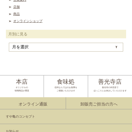
店舗
商品
オンラインショップ
月別に見る
月
別
に
見
る
本店
食味処
善光寺店
オリジナルの
信州ならではのお食事を
善光寺の仲見世で
味噌商品が豊富
ご堪能いただけます
ほっこりとお休みしていただけます
オンライン通販
卸販売ご担当の方へ
すや亀のコンセプト
お知らせ