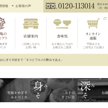
受付 9:00
用情報
お客様の声
（日・祝
めざす
ご試食しながら
みそ蔵ならではの
門前みそを
づくり
お買い物
お献立をご提供
ご自宅までお届け
おにぎり大好きで「タコとワカメの酢みそあえ」