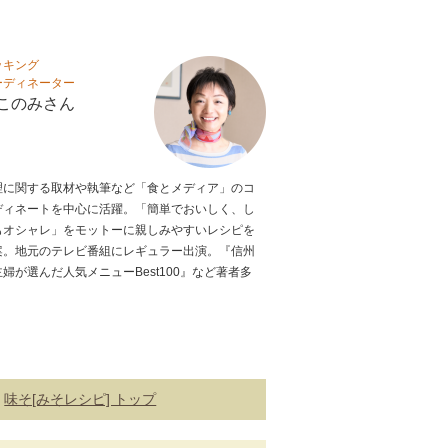
ッキング
ーディネーター
このみさん
理に関する取材や執筆など「食とメディア」のコ
ディネートを中心に活躍。「簡単でおいしく、し
もオシャレ」をモットーに親しみやすいレシピを
案。地元のテレビ番組にレギュラー出演。『信州
主婦が選んだ人気メニューBest100』など著者多
。
味そ[みそレシピ] トップ