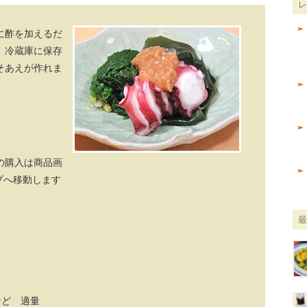
に酢を加えるだ
。冷蔵庫に保存
そあえが作れま
の購入は商品画
プへ移動します
など 適量