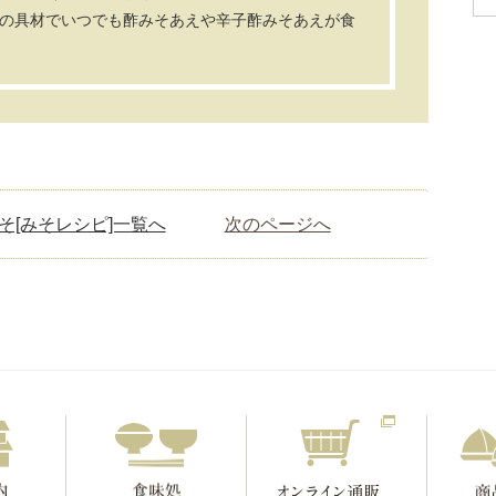
の具材でいつでも酢みそあえや辛子酢みそあえが食
そ[みそレシピ]一覧へ
次のページへ