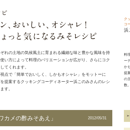
ク
コ
浜
れぞれの土地の気候風土に育まれる繊細な味と豊かな風味を持
料
。使い方によって料理のバリエーションが広がり、さらにコク
ー
味してくれます。
か
提
の視点で「簡単でおいしく、しかもオシャレ」をモットーに
の
ピを提案するクッキングコーディネーター浜このみさんのレシ
数
します。
ワカメの酢みそあえ」
2012/05/31