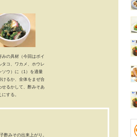
好みの具材（今回はボイ
ルタコ、ワカメ、ホウレ
ンソウ）に（1）を適量
掛けるか、全体をまぜ合
わせるかして、酢みそあ
えにする。
子酢みその出来上がり。