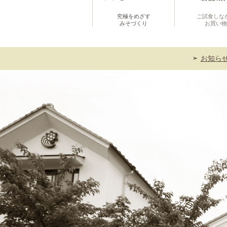
究極をめざす
ご試食しな
みそづくり
お買い物
お知ら