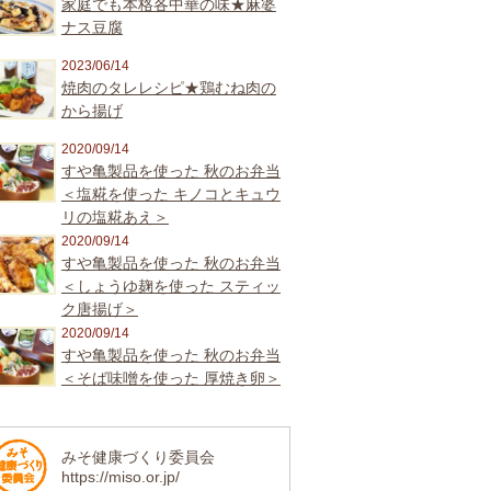
家庭でも本格各中華の味★麻婆
ナス豆腐
2023/06/14
焼肉のタレレシピ★鶏むね肉の
から揚げ
2020/09/14
すや亀製品を使った 秋のお弁当
＜塩糀を使った キノコとキュウ
リの塩糀あえ＞
2020/09/14
すや亀製品を使った 秋のお弁当
＜しょうゆ麹を使った スティッ
ク唐揚げ＞
2020/09/14
すや亀製品を使った 秋のお弁当
＜そば味噌を使った 厚焼き卵＞
みそ健康づくり委員会
https://miso.or.jp/