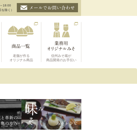
～18:00
日を除く）
老舗が作る
信州みそ蔵が
オリジナル商品
商品開発のお手伝い