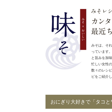
みそは、そ
っています
と旨みを加
忙しい女性
数々のレシ
ピをご紹介
おにぎり大好きで「タコと