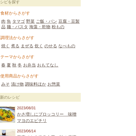
レシピを探す
食材からさがす
肉
魚
タマゴ
野菜
ご飯・パン
豆腐・豆製
品
麺・パスタ
海藻・乾物
粉もの
調理法からさがす
焼く
煮る
まぜる
炊く
のせる
なべもの
テーマからさがす
春
夏
秋
冬
お弁当
おもてなし
使用商品からさがす
みそ
漬け物
調味料ほか
お惣菜
最新のレシピ
2023/08/31
かさ増しにブロッコリー 味噌
マヨのエビチリ
2023/06/14