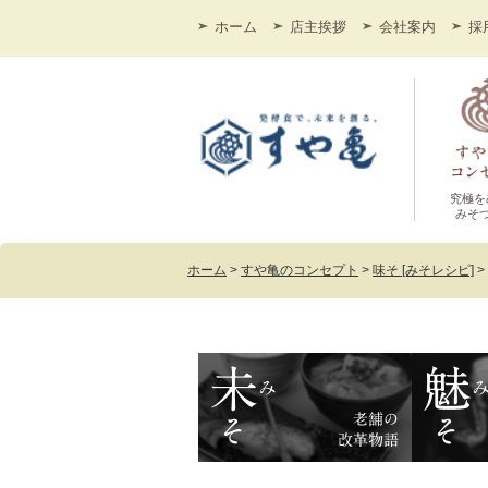
ホーム
店主挨拶
会社案内
採
究極を
みそ
ホーム
>
すや亀のコンセプト
>
味そ [みそレシピ]
>