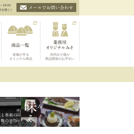
～18:00
日を除く）
老舗が作る
信州みそ蔵が
オリジナル商品
商品開発のお手伝い