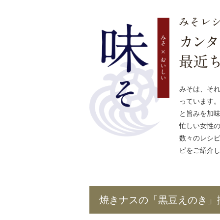
みそは、そ
っています
と旨みを加
忙しい女性
数々のレシ
ピをご紹介
焼きナスの「黒豆えのき」