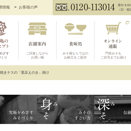
受付 9:00
用情報
お客様の声
（日・祝
めざす
ご試食しながら
みそ蔵ならではの
門前みそを
づくり
お買い物
お献立をご提供
ご自宅までお届け
焼きナスの「黒豆えのき」掛け