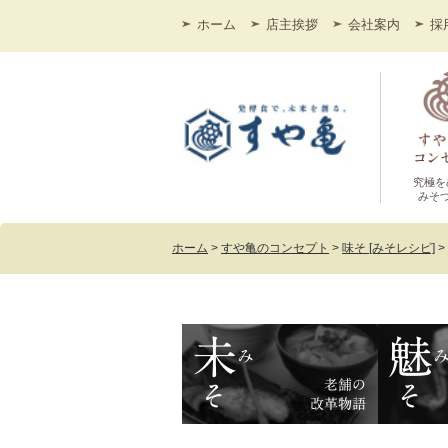
ホーム
店主挨拶
会社案内
採
究極を
みそ
ホーム
>
すや亀のコンセプト
>
味そ [みそレシピ]
>