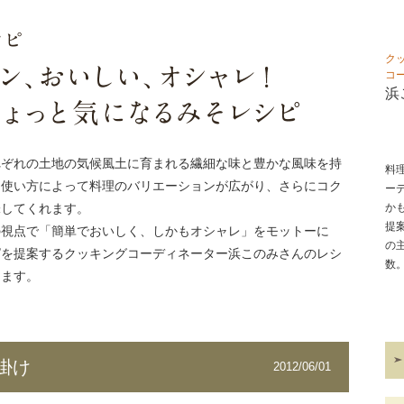
ク
コ
浜
れぞれの土地の気候風土に育まれる繊細な味と豊かな風味を持
料
。使い方によって料理のバリエーションが広がり、さらにコク
ー
味してくれます。
か
提
の視点で「簡単でおいしく、しかもオシャレ」をモットーに
の
ピを提案するクッキングコーディネーター浜このみさんのレシ
数
します。
掛け
2012/06/01