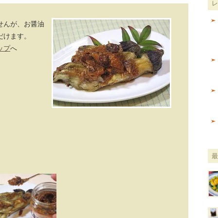
せんが、お醤油
だけます。
ップ
へ