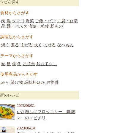
レシピを探す
食材からさがす
肉
魚
タマゴ
野菜
ご飯・パン
豆腐・豆製
品
麺・パスタ
海藻・乾物
粉もの
調理法からさがす
焼く
煮る
まぜる
炊く
のせる
なべもの
テーマからさがす
春
夏
秋
冬
お弁当
おもてなし
使用商品からさがす
みそ
漬け物
調味料ほか
お惣菜
最新のレシピ
2023/08/31
かさ増しにブロッコリー 味噌
マヨのエビチリ
2023/06/14