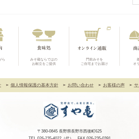
がら
みそ蔵ならではの
門前みそを
お献立をご提供
ご自宅までお届け
オ
せ
個人情報保護の基本方針
お問い合わせ
お客様の声
サ
〒380-0845 長野県長野市西後町625
TEL
026-235-4022
（代） FAX 026-235-0391