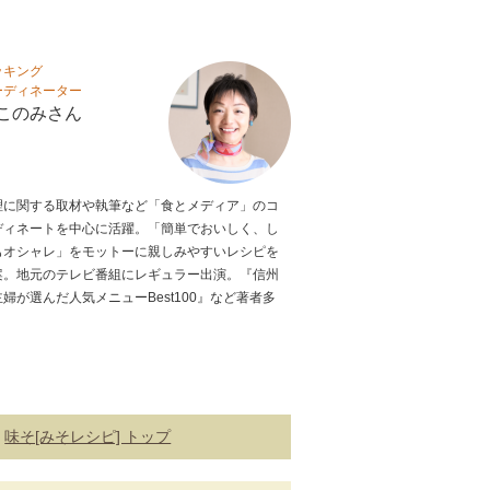
ッキング
ーディネーター
このみさん
理に関する取材や執筆など「食とメディア」のコ
ディネートを中心に活躍。「簡単でおいしく、し
もオシャレ」をモットーに親しみやすいレシピを
案。地元のテレビ番組にレギュラー出演。『信州
主婦が選んだ人気メニューBest100』など著者多
。
味そ[みそレシピ] トップ