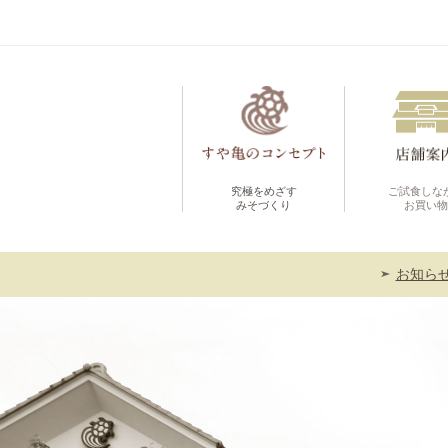
究極をめざす
ご試食しな
みそづくり
お買い物
お知ら