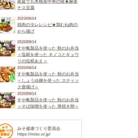
家庭でも本格各中華の味★麻婆
ナス豆腐
2023/06/14
焼肉のタレレシピ★鶏むね肉の
から揚げ
2020/09/14
すや亀製品を使った 秋のお弁当
＜塩糀を使った キノコとキュウ
リの塩糀あえ＞
2020/09/14
すや亀製品を使った 秋のお弁当
＜しょうゆ麹を使った スティッ
ク唐揚げ＞
2020/09/14
すや亀製品を使った 秋のお弁当
＜そば味噌を使った 厚焼き卵＞
みそ健康づくり委員会
https://miso.or.jp/