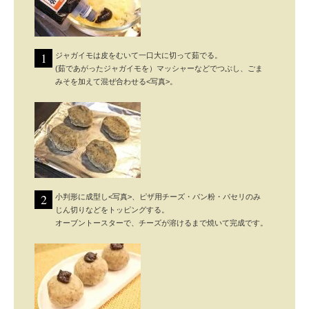
1
ジャガイモは皮をむいて一口大に切って茹でる。
(茹であがったジャガイモを）マッシャーなどでつぶし、ごま
みそを加えて混ぜ合わせる<写真>。
2
小判形に成型し<写真>、ピザ用チーズ・パン粉・パセリのみ
じん切りなどをトッピングする。
オーブントースターで、チーズが溶けるまで焼いて完成です。