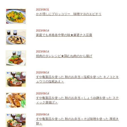
2023/08/31
かさ増しにブロッコリー 味噌マヨのエビチリ
2023/06/14
家庭でも本格各中華の味★麻婆ナス豆腐
2023/06/14
焼肉のタレレシピ★鶏むね肉のから揚げ
2020/09/14
すや亀製品を使った 秋のお弁当＜塩糀を使った キノコとキ
ュウリの塩糀あえ＞
2020/09/14
すや亀製品を使った 秋のお弁当＜しょうゆ麹を使った ステ
ィック唐揚げ＞
2020/09/14
すや亀製品を使った 秋のお弁当＜そば味噌を使った 厚焼き
卵＞