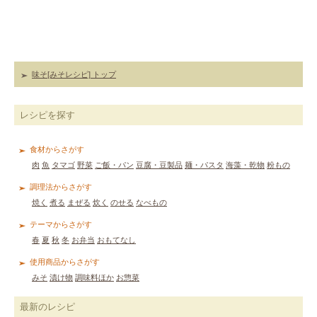
味そ[みそレシピ] トップ
レシピを探す
食材からさがす
肉
魚
タマゴ
野菜
ご飯・パン
豆腐・豆製品
麺・パスタ
海藻・乾物
粉もの
調理法からさがす
焼く
煮る
まぜる
炊く
のせる
なべもの
テーマからさがす
春
夏
秋
冬
お弁当
おもてなし
使用商品からさがす
みそ
漬け物
調味料ほか
お惣菜
最新のレシピ