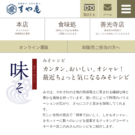
電話する
メール
本店
食味処
善光寺店
オリジナルの
信州ならではのお食事を
善光寺の仲見世で
味噌商品が豊富
ご堪能いただけます
ほっこりとお休みしていただけます
オンライン通販
卸販売ご担当の方へ
みそは、それぞれの土地の気候風土に育まれる繊細な味と
豊かな風味を持っています。使い方によって料理のバリエ
ーションが広がり、さらにコクと旨みを加味してくれま
す。
忙しい女性の視点で「簡単でおいしく、しかもオシャレ」
をモットーに数々のレシピを提案するクッキングコーディ
ネーター浜このみさんのレシピをご紹介します。