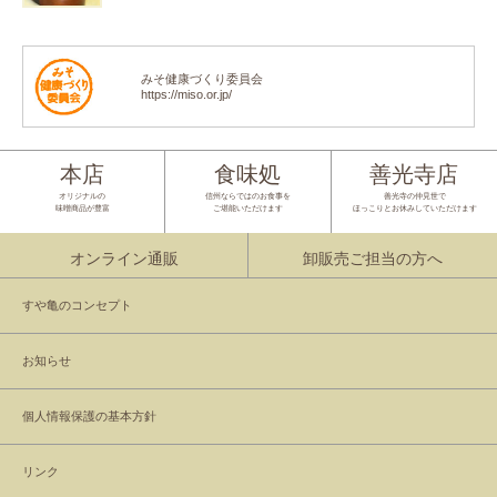
みそ健康づくり委員会
https://miso.or.jp/
本店
食味処
善光寺店
オリジナルの
信州ならではのお食事を
善光寺の仲見世で
味噌商品が豊富
ご堪能いただけます
ほっこりとお休みしていただけます
オンライン通販
卸販売ご担当の方へ
すや亀のコンセプト
お知らせ
個人情報保護の基本方針
リンク