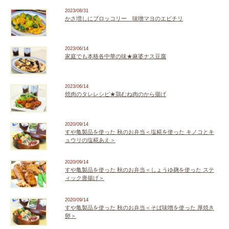
2023/08/31
かさ増しにブロッコリー 味噌マヨのエビチリ
2023/06/14
家庭でも本格各中華の味★麻婆ナス豆腐
2023/06/14
焼肉のタレレシピ★鶏むね肉のから揚げ
2020/09/14
すや亀製品を使った 秋のお弁当＜塩糀を使った キノコとキ
ュウリの塩糀あえ＞
2020/09/14
すや亀製品を使った 秋のお弁当＜しょうゆ麹を使った ステ
ィック唐揚げ＞
2020/09/14
すや亀製品を使った 秋のお弁当＜そば味噌を使った 厚焼き
卵＞