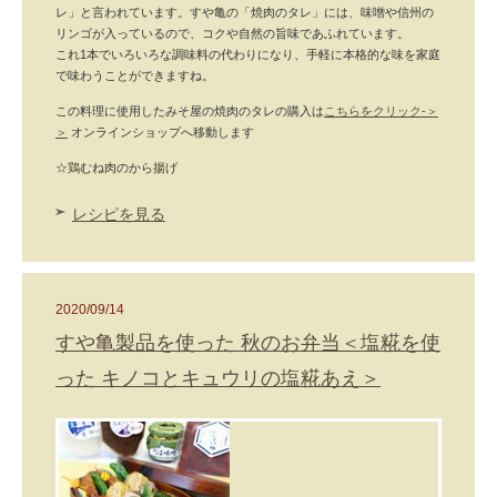
レ」と言われています。すや亀の「焼肉のタレ」には、味噌や信州の
リンゴが入っているので、コクや自然の旨味であふれています。
これ1本でいろいろな調味料の代わりになり、手軽に本格的な味を家庭
で味わうことができますね。
この料理に使用したみそ屋の焼肉のタレの購入は
こちらをクリック-＞
＞
オンラインショップへ移動します
☆鶏むね肉のから揚げ
レシピを見る
2020/09/14
すや亀製品を使った 秋のお弁当＜塩糀を使
った キノコとキュウリの塩糀あえ＞