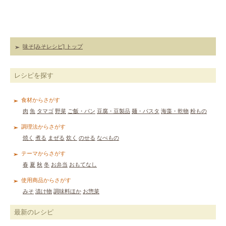
味そ[みそレシピ] トップ
レシピを探す
食材からさがす
肉
魚
タマゴ
野菜
ご飯・パン
豆腐・豆製品
麺・パスタ
海藻・乾物
粉もの
調理法からさがす
焼く
煮る
まぜる
炊く
のせる
なべもの
テーマからさがす
春
夏
秋
冬
お弁当
おもてなし
使用商品からさがす
みそ
漬け物
調味料ほか
お惣菜
最新のレシピ