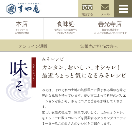
電話する
メール
本店
食味処
善光寺店
オリジナルの
信州ならではのお食事を
善光寺の仲見世で
味噌商品が豊富
ご堪能いただけます
ほっこりとお休みしていただけます
オンライン通販
卸販売ご担当の方へ
みそは、それぞれの土地の気候風土に育まれる繊細な味と
豊かな風味を持っています。使い方によって料理のバリエ
ーションが広がり、さらにコクと旨みを加味してくれま
す。
忙しい女性の視点で「簡単でおいしく、しかもオシャレ」
をモットーに数々のレシピを提案するクッキングコーディ
ネーター浜このみさんのレシピをご紹介します。