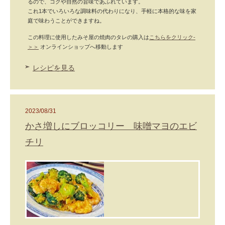
るので、コクや自然の旨味であふれています。
これ1本でいろいろな調味料の代わりになり、手軽に本格的な味を家
庭で味わうことができますね。
この料理に使用したみそ屋の焼肉のタレの購入は
こちらをクリック-
＞＞
オンラインショップへ移動します
レシピを見る
2023/08/31
かさ増しにブロッコリー 味噌マヨのエビ
チリ