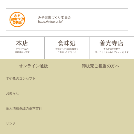
みそ健康づくり委員会
https://miso.or.jp/
本店
食味処
善光寺店
オリジナルの
信州ならではのお食事を
善光寺の仲見世で
味噌商品が豊富
ご堪能いただけます
ほっこりとお休みしていただけます
オンライン通販
卸販売ご担当の方へ
すや亀のコンセプト
お知らせ
個人情報保護の基本方針
リンク