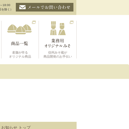
～18:00
日を除く）
老舗が作る
信州みそ蔵が
オリジナル商品
商品開発のお手伝い
お知らせ トップ