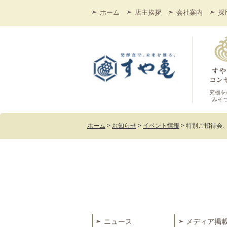
ホーム
店主挨拶
会社案内
採
究極を
みそ
ホーム
>
お知らせ
>
イベント情報
>
特別ご招待会
ニュース
メディア掲