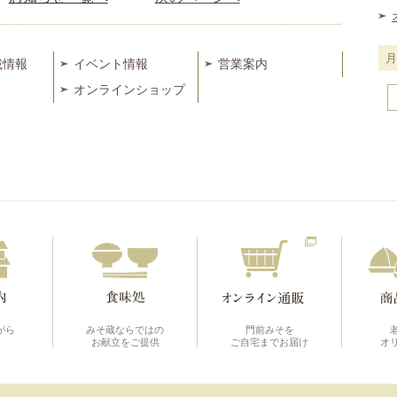
載情報
イベント情報
営業案内
オンラインショップ
月
別
に
見
る
がら
みそ蔵ならではの
門前みそを
お献立をご提供
ご自宅までお届け
オ