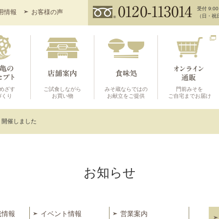
受付 9:00
用情報
お客様の声
（日・祝
めざす
ご試食しながら
みそ蔵ならではの
門前みそを
づくり
お買い物
お献立をご提供
ご自宅までお届け
、開催しました
お知らせ
載情報
イベント情報
営業案内