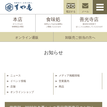
電話する
メール
本店
食味処
善光寺店
オリジナルの
信州ならではのお食事を
善光寺の仲見世で
味噌商品が豊富
ご堪能いただけます
ほっこりとお休みしていただけます
オンライン通販
卸販売ご担当の方へ
お知らせ
ニュース
メディア掲載情報
イベント情報
営業案内
店舗
商品
オンラインショップ