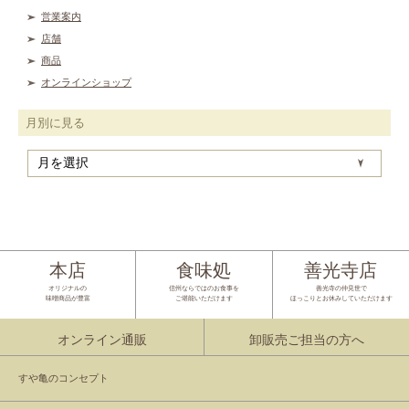
営業案内
店舗
商品
オンラインショップ
月別に見る
月
別
に
見
る
本店
食味処
善光寺店
オリジナルの
信州ならではのお食事を
善光寺の仲見世で
味噌商品が豊富
ご堪能いただけます
ほっこりとお休みしていただけます
オンライン通販
卸販売ご担当の方へ
すや亀のコンセプト