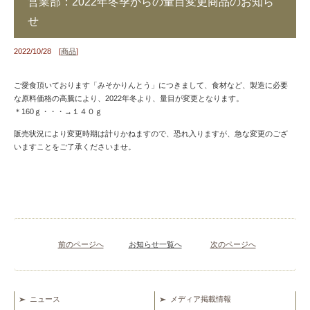
営業部：2022年冬季からの量目変更商品のお知ら
せ
2022/10/28 [
商品
]
ご愛食頂いております「みそかりんとう」につきまして、食材など、製造に必要
な原料価格の高騰により、2022年冬より、量目が変更となります。
＊160ｇ・・・→１４０ｇ
販売状況により変更時期は計りかねますので、恐れ入りますが、急な変更のござ
いますことをご了承くださいませ。
前のページへ
お知らせ一覧へ
次のページへ
ニュース
メディア掲載情報