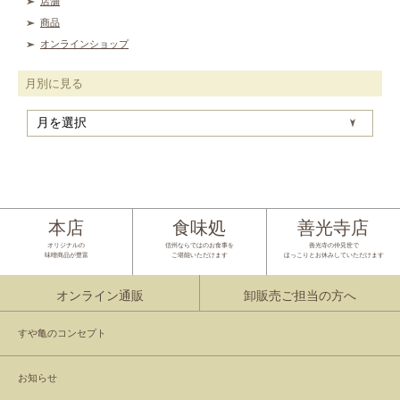
店舗
商品
オンラインショップ
月別に見る
月
別
に
見
る
本店
食味処
善光寺店
オリジナルの
信州ならではのお食事を
善光寺の仲見世で
味噌商品が豊富
ご堪能いただけます
ほっこりとお休みしていただけます
オンライン通販
卸販売ご担当の方へ
すや亀のコンセプト
お知らせ