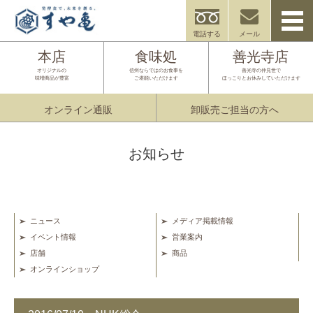
電話する
メール
本店
食味処
善光寺店
オリジナルの
信州ならではのお食事を
善光寺の仲見世で
味噌商品が豊富
ご堪能いただけます
ほっこりとお休みしていただけます
オンライン通販
卸販売ご担当の方へ
お知らせ
ニュース
メディア掲載情報
イベント情報
営業案内
店舗
商品
オンラインショップ