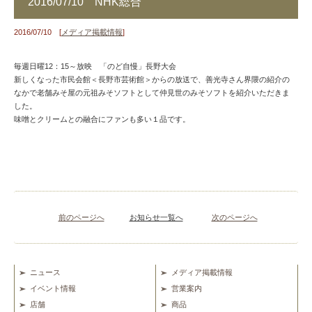
2016/07/10 NHK総合
2016/07/10 [
メディア掲載情報
]
毎週日曜12：15～放映 「のど自慢」長野大会
新しくなった市民会館＜長野市芸術館＞からの放送で、善光寺さん界隈の紹介の
なかで老舗みそ屋の元祖みそソフトとして仲見世のみそソフトを紹介いただきま
した。
味噌とクリームとの融合にファンも多い１品です。
前のページへ
お知らせ一覧へ
次のページへ
ニュース
メディア掲載情報
イベント情報
営業案内
店舗
商品