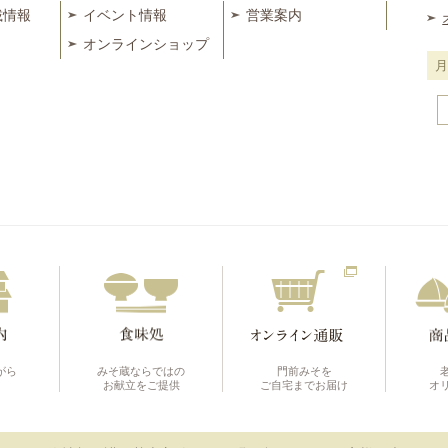
載情報
イベント情報
営業案内
オンラインショップ
月
別
に
見
る
がら
みそ蔵ならではの
門前みそを
お献立をご提供
ご自宅までお届け
オ