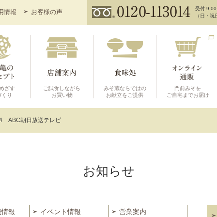
受付 9:00
用情報
お客様の声
（日・祝
めざす
ご試食しながら
みそ蔵ならではの
門前みそを
づくり
お買い物
お献立をご提供
ご自宅までお届け
4/24 ABC朝日放送テレビ
お知らせ
載情報
イベント情報
営業案内