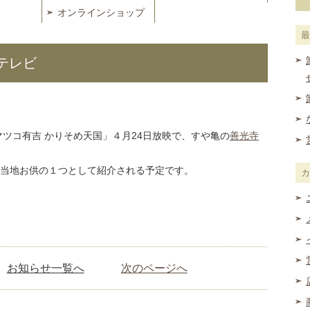
オンラインショップ
送テレビ
マツコ有吉 かりそめ天国」４月24日放映で、すや亀の
善光寺
当地お供の１つとして紹介される予定です。
お知らせ一覧へ
次のページへ