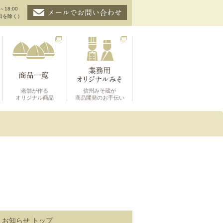
～18:00
日を除く）
老舗が作る
信州みそ蔵が
オリジナル商品
商品開発のお手伝い
お知らせ トップ