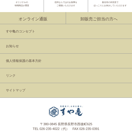
オリジナルの
信州ならではのお食事を
善光寺の仲見世で
味噌商品が豊富
ご堪能いただけます
ほっこりとお休みしていただけます
オンライン通販
卸販売ご担当の方へ
すや亀のコンセプト
お知らせ
個人情報保護の基本方針
リンク
サイトマップ
〒380-0845 長野県長野市西後町625
TEL
026-235-4022
（代） FAX 026-235-0391