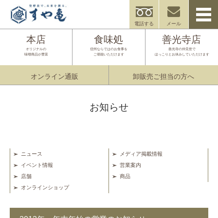
電話する
メール
本店
食味処
善光寺店
オリジナルの
信州ならではのお食事を
善光寺の仲見世で
味噌商品が豊富
ご堪能いただけます
ほっこりとお休みしていただけます
オンライン通販
卸販売ご担当の方へ
お知らせ
ニュース
メディア掲載情報
イベント情報
営業案内
店舗
商品
オンラインショップ