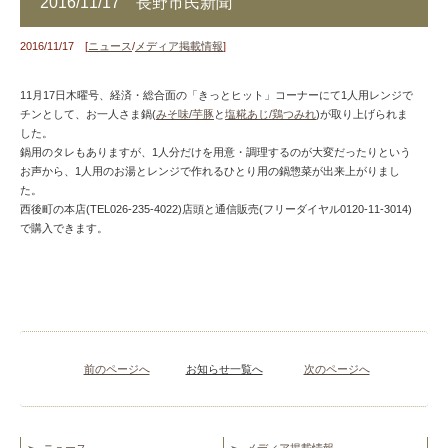
2016/11/17 長野市民新聞
2016/11/17 [
ニュース
/
メディア掲載情報
]
11月17日木曜号、経済・総合面の「きっとヒット」コーナーにて1人用レンジで
チンとして、お一人さま鍋(
みそ味/芋豚
と
塩糀あじ/鶏つみれ
)が取り上げられま
した。
鍋用のタレもありますが、1人分だけを用意・調理するのが大変だったりという
お声から、1人用のお湯とレンジで作れるひとり用の鍋惣菜が出来上がりまし
た。
西後町の本店(TEL026-235-4022)店頭と通信販売(フリーダイヤル0120-11-3014)
で購入できます。
前のページへ
お知らせ一覧へ
次のページへ