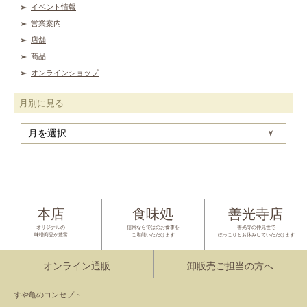
イベント情報
営業案内
店舗
商品
オンラインショップ
月別に見る
月
別
に
見
る
本店
食味処
善光寺店
オリジナルの
信州ならではのお食事を
善光寺の仲見世で
味噌商品が豊富
ご堪能いただけます
ほっこりとお休みしていただけます
オンライン通販
卸販売ご担当の方へ
すや亀のコンセプト