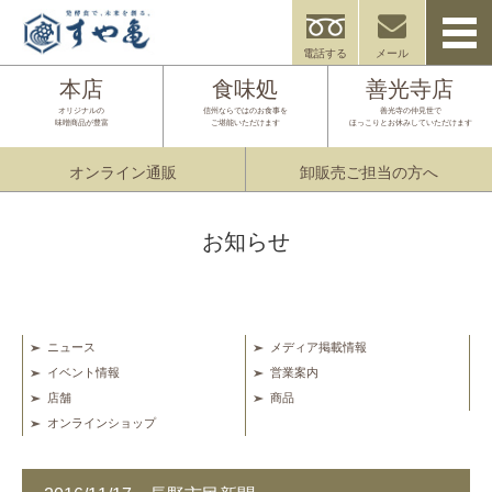
電話する
メール
本店
食味処
善光寺店
オリジナルの
信州ならではのお食事を
善光寺の仲見世で
味噌商品が豊富
ご堪能いただけます
ほっこりとお休みしていただけます
オンライン通販
卸販売ご担当の方へ
お知らせ
ニュース
メディア掲載情報
イベント情報
営業案内
店舗
商品
オンラインショップ