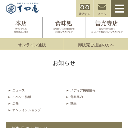
電話する
メール
本店
食味処
善光寺店
オリジナルの
信州ならではのお食事を
善光寺の仲見世で
味噌商品が豊富
ご堪能いただけます
ほっこりとお休みしていただけます
オンライン通販
卸販売ご担当の方へ
お知らせ
ニュース
メディア掲載情報
イベント情報
営業案内
店舗
商品
オンラインショップ