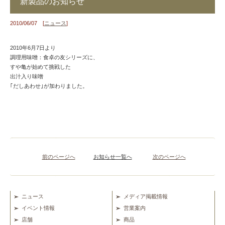
新製品のお知らせ
2010/06/07 [
ニュース
]
2010年6月7日より
調理用味噌：食卓の友シリーズに、
すや亀が始めて挑戦した
出汁入り味噌
｢だしあわせ｣が加わりました。
前のページへ
お知らせ一覧へ
次のページへ
ニュース
メディア掲載情報
イベント情報
営業案内
店舗
商品