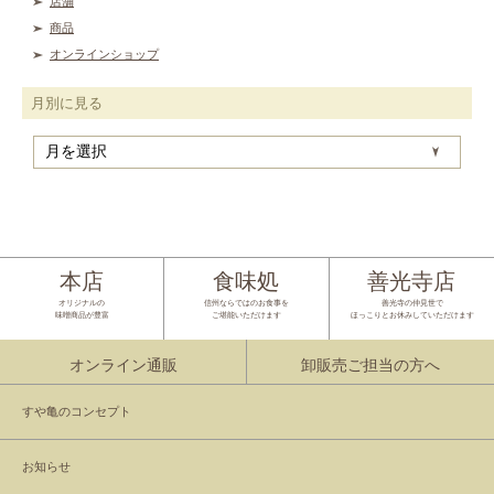
店舗
商品
オンラインショップ
月別に見る
月
別
に
見
る
本店
食味処
善光寺店
オリジナルの
信州ならではのお食事を
善光寺の仲見世で
味噌商品が豊富
ご堪能いただけます
ほっこりとお休みしていただけます
オンライン通販
卸販売ご担当の方へ
すや亀のコンセプト
お知らせ