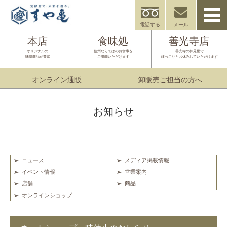
電話する
メール
本店
食味処
善光寺店
オリジナルの
信州ならではのお食事を
善光寺の仲見世で
味噌商品が豊富
ご堪能いただけます
ほっこりとお休みしていただけます
オンライン通販
卸販売ご担当の方へ
お知らせ
ニュース
メディア掲載情報
イベント情報
営業案内
店舗
商品
オンラインショップ