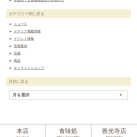
カテゴリー別に見る
ニュース
メディア掲載情報
イベント情報
営業案内
店舗
商品
オンラインショップ
月別に見る
月
別
に
見
る
本店
食味処
善光寺店
オリジナルの
信州ならではのお食事を
善光寺の仲見世で