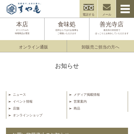
電話する
メール
本店
食味処
善光寺店
オリジナルの
信州ならではのお食事を
善光寺の仲見世で
味噌商品が豊富
ご堪能いただけます
ほっこりとお休みしていただけます
オンライン通販
卸販売ご担当の方へ
お知らせ
ニュース
メディア掲載情報
イベント情報
営業案内
店舗
商品
オンラインショップ