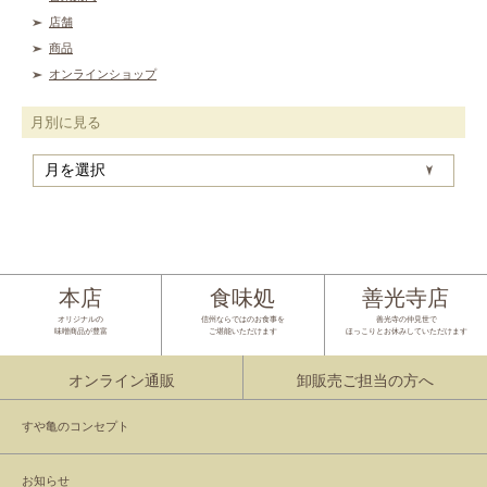
店舗
商品
オンラインショップ
月別に見る
月
別
に
見
る
本店
食味処
善光寺店
オリジナルの
信州ならではのお食事を
善光寺の仲見世で
味噌商品が豊富
ご堪能いただけます
ほっこりとお休みしていただけます
オンライン通販
卸販売ご担当の方へ
すや亀のコンセプト
お知らせ