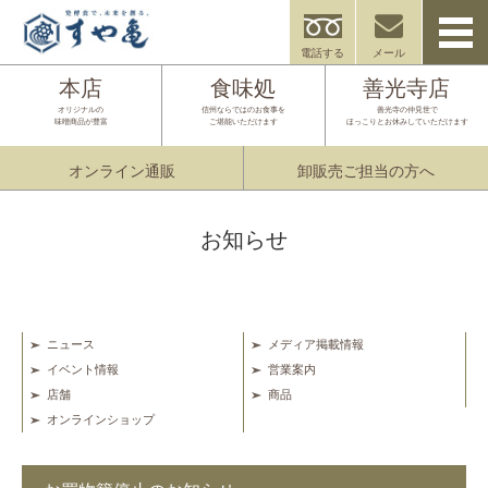
電話する
メール
本店
食味処
善光寺店
オリジナルの
信州ならではのお食事を
善光寺の仲見世で
味噌商品が豊富
ご堪能いただけます
ほっこりとお休みしていただけます
オンライン通販
卸販売ご担当の方へ
お知らせ
ニュース
メディア掲載情報
イベント情報
営業案内
店舗
商品
オンラインショップ