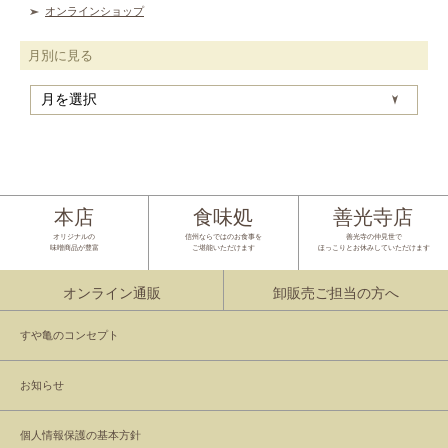
オンラインショップ
月別に見る
月
別
に
見
る
本店
食味処
善光寺店
オリジナルの
信州ならではのお食事を
善光寺の仲見世で
味噌商品が豊富
ご堪能いただけます
ほっこりとお休みしていただけます
オンライン通販
卸販売ご担当の方へ
すや亀のコンセプト
お知らせ
個人情報保護の基本方針