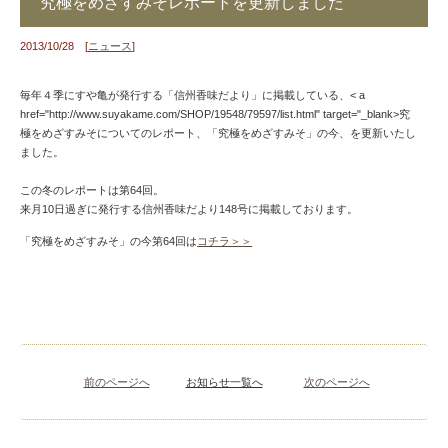
究極をめざすみそレポートを更新しました
2013/10/28 [
ニュース
]
毎年４季にすや亀が発行する「信州香味だより」に掲載している、< a
href="http://www.suyakame.com/SHOP/19548/79597/list.html" target="_blank>究
極をめざすみそについてのレポート、「究極をめざすみそ」の今、を更新いたし
ました。
この冬のレポートは第64回。
来月10日過ぎに発行する信州香味だより148号に掲載しております。
「究極をめざすみそ」の今第64回は
コチラ＞＞
前のページへ
お知らせ一覧へ
次のページへ