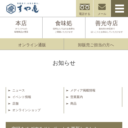
電話する
メール
本店
食味処
善光寺店
オリジナルの
信州ならではのお食事を
善光寺の仲見世で
味噌商品が豊富
ご堪能いただけます
ほっこりとお休みしていただけます
オンライン通販
卸販売ご担当の方へ
お知らせ
ニュース
メディア掲載情報
イベント情報
営業案内
店舗
商品
オンラインショップ