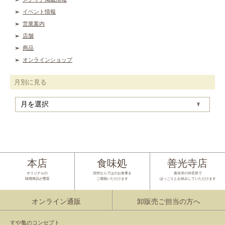
イベント情報
営業案内
店舗
商品
オンラインショップ
月別に見る
月
別
に
見
る
本店
食味処
善光寺店
オリジナルの
信州ならではのお食事を
善光寺の仲見世で
味噌商品が豊富
ご堪能いただけます
ほっこりとお休みしていただけます
オンライン通販
卸販売ご担当の方へ
すや亀のコンセプト