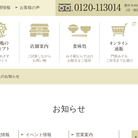
受付 9:00
用情報
お客様の声
（日・祝
めざす
ご試食しながら
みそ蔵ならではの
門前みそを
づくり
お買い物
お献立をご提供
ご自宅までお届け
止のお知らせ
お知らせ
載情報
イベント情報
営業案内