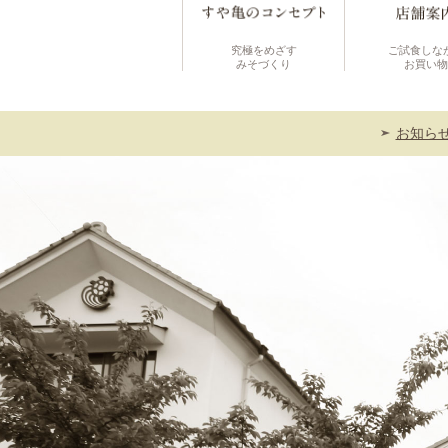
究極をめざす
ご試食しな
みそづくり
お買い物
お知ら