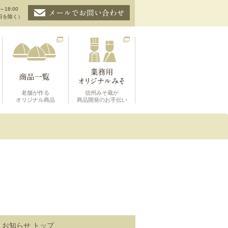
～18:00
日を除く）
老舗が作る
信州みそ蔵が
オリジナル商品
商品開発のお手伝い
お知らせ トップ