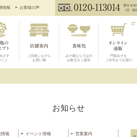
受付 9:00
用情報
お客様の声
（日・祝
めざす
ご試食しながら
みそ蔵ならではの
門前みそを
づくり
お買い物
お献立をご提供
ご自宅までお届け
お知らせ
載情報
イベント情報
営業案内