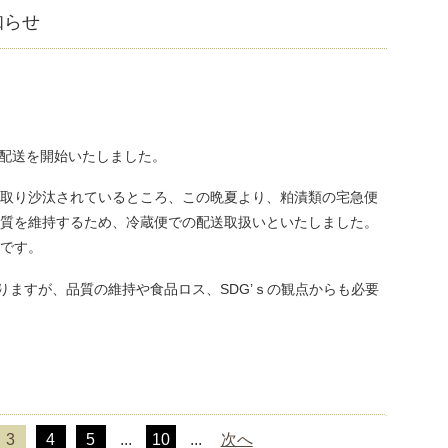
知らせ
の配送を開始いたしました。
取り沙汰されているところ、この晩夏より、粕漬類の宅急便
質を維持するため、冷蔵便での配送取扱いといたしました。
です。
りますが、品質の維持や食品ロス、SDG’ｓの観点からも必要
3
4
5
...
10
...
次へ