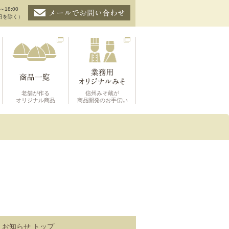
～18:00
日を除く）
老舗が作る
信州みそ蔵が
オリジナル商品
商品開発のお手伝い
お知らせ トップ