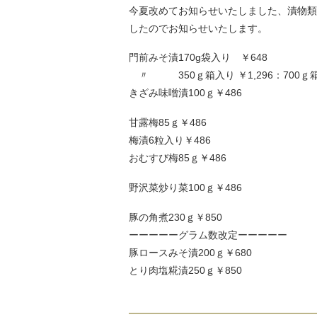
今夏改めてお知らせいたしました、漬物類
したのでお知らせいたします。
門前みそ漬170g袋入り ￥648
〃 350ｇ箱入り ￥1,296：700ｇ箱入
きざみ味噌漬100ｇ￥486
甘露梅85ｇ￥486
梅漬6粒入り￥486
おむすび梅85ｇ￥486
野沢菜炒り菜100ｇ￥486
豚の角煮230ｇ￥850
ーーーーーグラム数改定ーーーーー
豚ロースみそ漬200ｇ￥680
とり肉塩糀漬250ｇ￥850