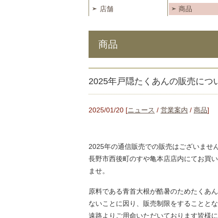
店舗
商品
商品
2025年戸隠たくあんの販売につ
2025/01/20 [
ニュース
/
営業案内
/
商品
]
2025年の通信販売での販売はございませ
長野市西後町のすや亀本店店内にてお買い
ませ。
原料である青首大根が酷暑のためたくあん
ないことに因り、販売制限をすることとな
遠路よりご用命いただいております皆様に