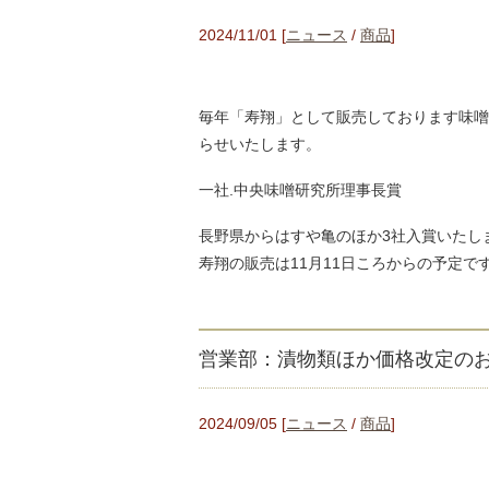
2024/11/01 [
ニュース
/
商品
]
毎年「寿翔」として販売しております味噌
らせいたします。
一社.中央味噌研究所理事長賞
長野県からはすや亀のほか3社入賞いたし
寿翔の販売は11月11日ころからの予定で
営業部：漬物類ほか価格改定のお
2024/09/05 [
ニュース
/
商品
]