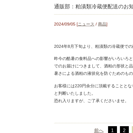
通販部：粕漬類冷蔵便配送のお
2024/09/05 [
ニュース
/
商品
]
2024年8月下旬より、粕漬類の冷蔵便で
昨今の酷暑の食料品への影響がいろいろと
でのお届けにつきまして、酒粕の形状と品
暑さによる酒粕の液状化を防ぐためのもの
お客様には220円余分に頂戴することとな
と判断いたしました。
恐れ入りますが、ご了承くださいませ。
前へ
1
2