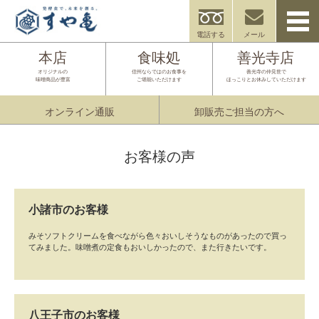
電話する
メール
本店
食味処
善光寺店
オリジナルの
信州ならではのお食事を
善光寺の仲見世で
味噌商品が豊富
ご堪能いただけます
ほっこりとお休みしていただけます
オンライン通販
卸販売ご担当の方へ
お客様の声
小諸市のお客様
みそソフトクリームを食べながら色々おいしそうなものがあったので買っ
てみました。味噌煮の定食もおいしかったので、また行きたいです。
八王子市のお客様