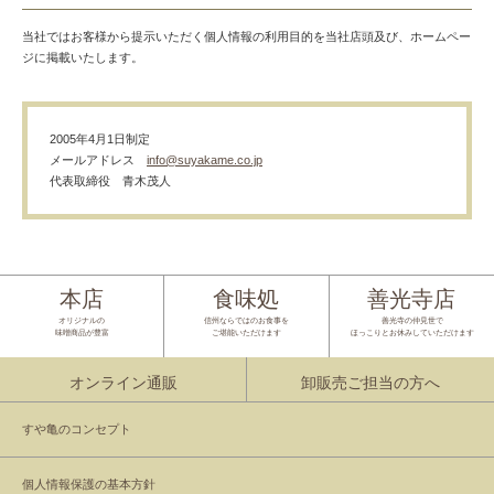
当社ではお客様から提示いただく個人情報の利用目的を当社店頭及び、ホームペー
ジに掲載いたします。
2005年4月1日制定
メールアドレス
info@suyakame.co.jp
代表取締役 青木茂人
本店
食味処
善光寺店
オリジナルの
信州ならではのお食事を
善光寺の仲見世で
味噌商品が豊富
ご堪能いただけます
ほっこりとお休みしていただけます
オンライン通販
卸販売ご担当の方へ
すや亀のコンセプト
個人情報保護の基本方針