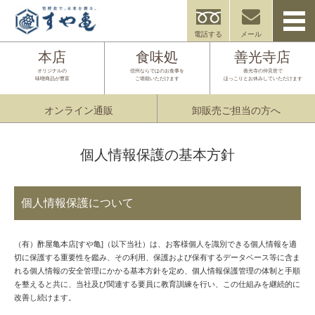
電話する
メール
本店
食味処
善光寺店
オリジナルの
信州ならではのお食事を
善光寺の仲見世で
味噌商品が豊富
ご堪能いただけます
ほっこりとお休みしていただけます
オンライン通販
卸販売ご担当の方へ
個人情報保護の基本方針
個人情報保護について
（有）酢屋亀本店[すや亀]（以下当社）は、お客様個人を識別できる個人情報を適
切に保護する重要性を鑑み、その利用、保護および保有するデータベース等に含ま
れる個人情報の安全管理にかかる基本方針を定め、個人情報保護管理の体制と手順
を整えると共に、当社及び関連する要員に教育訓練を行い、この仕組みを継続的に
改善し続けます。