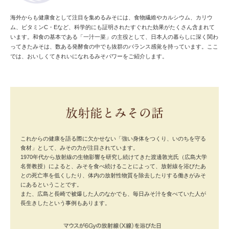
海外からも健康食として注目を集めるみそには、食物繊維やカルシウム、カリウ
ム、ビタミンC・Eなど、科学的にも証明されたすぐれた効果がたくさん含まれて
います。和食の基本である「一汁一菜」の主役として、日本人の暮らしに深く関わ
ってきたみそは、数ある発酵食の中でも抜群のバランス感覚を持っています。ここ
では、おいしくてきれいになれるみそパワーをご紹介します。
これからの健康を語る際に欠かせない「強い身体をつくり、いのちを守る
食材」として、みその力が注目されています。
1970年代から放射線の生物影響を研究し続けてきた渡邊敦光氏（広島大学
名誉教授）によると、みそを食べ続けることによって、放射線を浴びたあ
との死亡率を低くしたり、体内の放射性物質を除去したりする働きがみそ
にあるということです。
また、広島と長崎で被爆した人のなかでも、毎日みそ汁を食べていた人が
長生きしたという事例もあります。