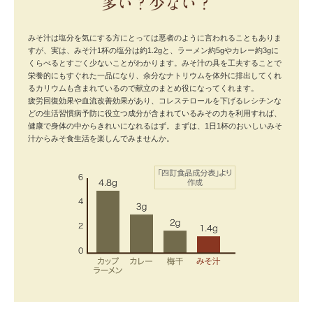
みそ汁は塩分を気にする方にとっては悪者のように言われることもありま
すが、実は、みそ汁1杯の塩分は約1.2gと、ラーメン約5gやカレー約3gに
くらべるとすごく少ないことがわかります。みそ汁の具を工夫することで
栄養的にもすぐれた一品になり、余分なナトリウムを体外に排出してくれ
るカリウムも含まれているので献立のまとめ役になってくれます。
疲労回復効果や血流改善効果があり、コレステロールを下げるレシチンな
どの生活習慣病予防に役立つ成分が含まれているみその力を利用すれば、
健康で身体の中からきれいになれるはず。まずは、1日1杯のおいしいみそ
汁からみそ食生活を楽しんでみませんか。