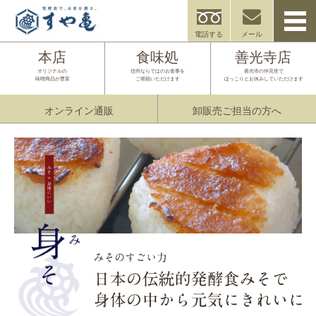
電話する
メール
本店
食味処
善光寺店
オリジナルの
信州ならではのお食事を
善光寺の仲見世で
味噌商品が豊富
ご堪能いただけます
ほっこりとお休みしていただけます
オンライン通販
卸販売ご担当の方へ