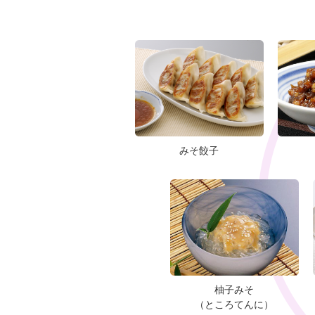
みそ餃子
柚子みそ
（ところてんに）