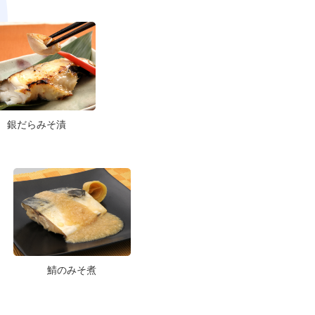
銀だらみそ漬
鯖のみそ煮