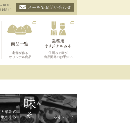
～18:00
日を除く）
老舗が作る
信州みそ蔵が
オリジナル商品
商品開発のお手伝い