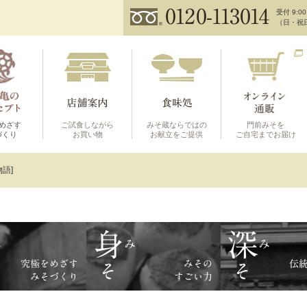
受付 9:00
（日・祝
めざす
ご試食しながら
みそ蔵ならではの
門前みそを
づくり
お買い物
お献立をご提供
ご自宅までお届け
語]